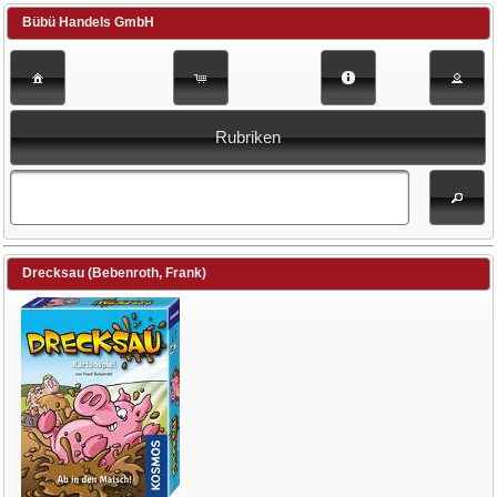
Bübü Handels GmbH
Rubriken
Drecksau (Bebenroth, Frank)