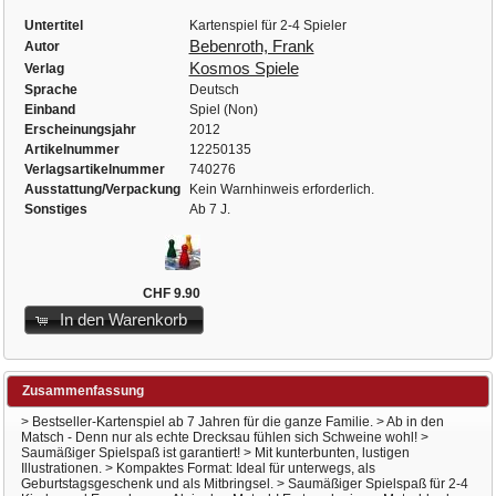
Untertitel
Kartenspiel für 2-4 Spieler
Bebenroth, Frank
Autor
Kosmos Spiele
Verlag
Sprache
Deutsch
Einband
Spiel (Non)
Erscheinungsjahr
2012
Artikelnummer
12250135
Verlagsartikelnummer
740276
Ausstattung/Verpackung
Kein Warnhinweis erforderlich.
Sonstiges
Ab 7 J.
CHF 9.90
In den Warenkorb
Zusammenfassung
> Bestseller-Kartenspiel ab 7 Jahren für die ganze Familie. > Ab in den
Matsch - Denn nur als echte Drecksau fühlen sich Schweine wohl! >
Saumäßiger Spielspaß ist garantiert! > Mit kunterbunten, lustigen
Illustrationen. > Kompaktes Format: Ideal für unterwegs, als
Geburtstagsgeschenk und als Mitbringsel. > Saumäßiger Spielspaß für 2-4