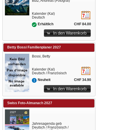
Butz, Andreas (Fotograf)
Kalender (Kal)
Deutsch
CHF 84.00
Erhältlich
In den Warenkorb
Betty Bossi Familienplaner 2027
Bossi, Betty
Kalender (Kal)
Deutsch / Französisch
CHF 34.90
Neuheit
In den Warenkorb
Swiss Foto-Almanach 2027
Jahresagenda geb
Deutsch / Französisch /