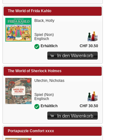
The World of Frida Kahlo
Black, Holly
Spiel (Non)
Englisch
CHF 30.50
Erhältlich
In den Warenkorb
The World of Sherlock Holmes
Utechin, Nicholas
Spiel (Non)
Englisch
CHF 30.50
Erhältlich
In den Warenkorb
Portapuzzle Comfort xxxx