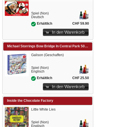
Spiel (Non)
Deutsch
CHF 59.90
Erhältlich
In den Warenkorb
Michael Storrings Bow Bridge In Central Park 500 Piece Puzzle
Galison (Geschaffen)
Spiel (Non)
Englisch
CHF 25.50
Erhältlich
In den Warenkorb
Inside the Chocolate Factory
Little White Lies
Spiel (Non)
Englisch