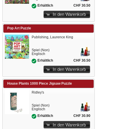
CHF 30.50
Erhältlich
In den Warenkorb
Pop Art Puzzle
Publishing, Laurence King
Spiel (Non)
Englisch
CHF 30.50
Erhältlich
In den Warenkorb
House Plants 1000 Piece Jigsaw Puzzle
Ridley's
Spiel (Non)
Englisch
CHF 30.90
Erhältlich
In den Warenkorb