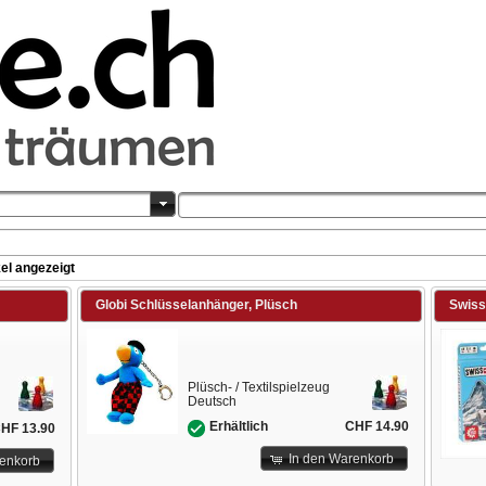
el angezeigt
Globi Schlüsselanhänger, Plüsch
Swiss 
Plüsch- / Textilspielzeug
Deutsch
CHF 14.90
Erhältlich
HF 13.90
In den Warenkorb
renkorb