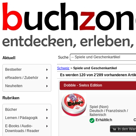
-- Spiele und Geschenkartikel
Suche
Aktuell
Schweiz
>
Spiele und Geschenkartikel
Bestseller
Es werden 120 von 2’289 vorhandenen Artik
eReaders / Zubehör
Dobble - Swiss Edition
Neuheiten
Rubriken
Spiel (Non)
Bücher
Deutsch / Französisch /
Italienisch
Lernen / Pädagogik
C
Erhältlich
E-Books / Audio-
In den Wa
Downloads / Reader