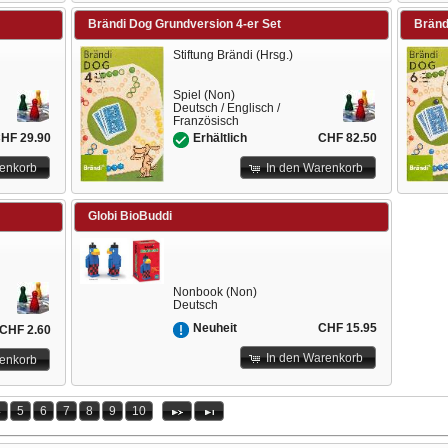
Brändi Dog Grundversion 4-er Set
Bränd
Stiftung Brändi (Hrsg.)
Spiel (Non)
Deutsch / Englisch /
Französisch
HF 29.90
CHF 82.50
Erhältlich
renkorb
In den Warenkorb
Globi BioBuddi
Nonbook (Non)
Deutsch
CHF 15.95
Neuheit
CHF 2.60
In den Warenkorb
renkorb
4
5
6
7
8
9
10