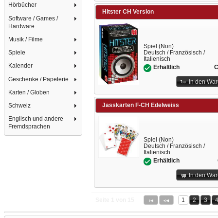
Hörbücher
Hitster CH Version
Software / Games /
Hardware
Musik / Filme
Spiel (Non)
Deutsch / Französisch /
Spiele
Italienisch
Kalender
C
Erhältlich
Geschenke / Papeterie
In den Wa
Karten / Globen
Jasskarten F-CH Edelweiss
Schweiz
Englisch und andere
Fremdsprachen
Spiel (Non)
Deutsch / Französisch /
Italienisch
Erhältlich
In den Wa
Seite 1 von 15
1
2
3