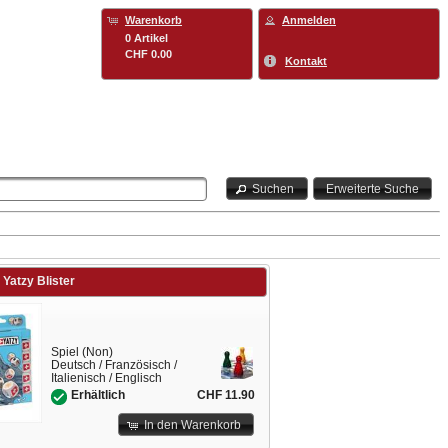
Warenkorb
Anmelden
0 Artikel
CHF 0.00
Kontakt
Suchen
Erweiterte Suche
Yatzy Blister
Spiel (Non)
Deutsch / Französisch /
Italienisch / Englisch
CHF 11.90
Erhältlich
In den Warenkorb