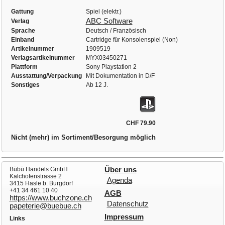
Gattung
Spiel (elektr.)
ABC Software
Verlag
Sprache
Deutsch / Französisch
Einband
Cartridge für Konsolenspiel (Non)
Artikelnummer
1909519
Verlagsartikelnummer
MYX03450271
Plattform
Sony Playstation 2
Ausstattung/Verpackung
Mit Dokumentation in D/F
Sonstiges
Ab 12 J.
CHF 79.90
Nicht (mehr) im Sortiment/Besorgung möglich
Bübü Handels GmbH
Über uns
Kalchofenstrasse 2
Agenda
3415 Hasle b. Burgdorf
+41 34 461 10 40
AGB
https://www.buchzone.ch
Datenschutz
papeterie@buebue.ch
Impressum
Links