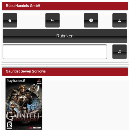
Bübü Handels GmbH
Rubriken
Gauntlet Seven Sorrows