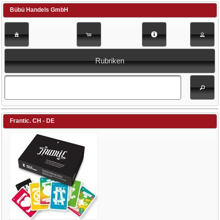
Bübü Handels GmbH
Rubriken
Frantic. CH - DE