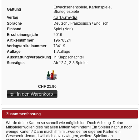
Erwachsenenspiele, Kartenspiele,
Gattung
Strategiespiele
carta.media
Verlag
Sprache
Deutsch / Französisch / Englisch
Einband
Spiel (Non)
Erscheinungsjahr
2016
Artikelnummer
19678324
Verlagsartikelnummer
7341 9
Auflage
1. Auflage
Ausstattung/Verpackung
In Klappschachtel
Sonstiges
Ab 12 J.; 2-8 Spieler
CHF 21.90
In den Warenkorb
Zusammenfassung
Werde deine Karten so schnell wie möglich los. Doch Achtung: Deine
Mitspieler wollen dies mit allen Mitteln verhindern! Ein Spieler hat nur noch
wenige Karten? Dann mach ihm mit zwei deiner eigenen Karten ein
Geschenk. Jemand will dich dazu zwingen, weitere Spielkarten