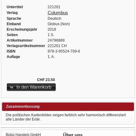
Untertitel
221201
Columbus
Verlag
Sprache
Deutsch
Einband
Globus (Non)
Erscheinungsjahr
2018
Seiten
1 S.
Artikelnummer
24796889
Verlagsartikelnummer
221201 CH
ISBN
978-3-95524-709-6
Auflage
1. A.
CHF 23.50
In den Warenkorb
Zusammenfassung
Die politischen Kartenbilder zeigen farblich sehr harmonisch differenziert
alle Länder der Erde.
Bübü Handels GmbH
Über uns