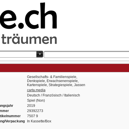
Gesellschafts- & Familienspiele,
Denkspiele, Erwachsenenspiele,
Kartenspiele, Strategiespiele, Jassen
carta.media
Deutsch / Französisch / Italienisch
Spiel (Non)
ungsjahr
2019
ummer
29392273
rtikelnummer
7507 9
ung/Verpackung
In Kassette/Box