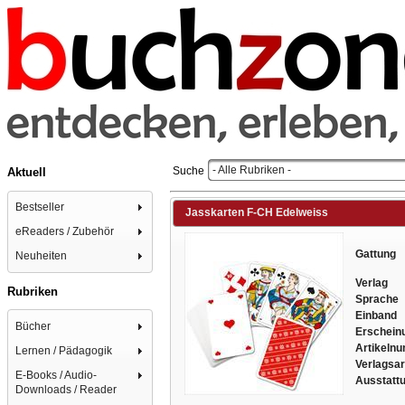
- Alle Rubriken -
Suche
Aktuell
Bestseller
Jasskarten F-CH Edelweiss
eReaders / Zubehör
Gattung
Neuheiten
Verlag
Rubriken
Sprache
Einband
Bücher
Erschein
Artikeln
Lernen / Pädagogik
Verlagsa
E-Books / Audio-
Ausstatt
Downloads / Reader