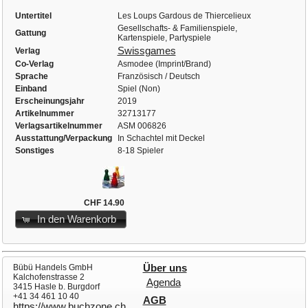
Untertitel
Les Loups Gardous de Thiercelieux
Gesellschafts- & Familienspiele,
Gattung
Kartenspiele, Partyspiele
Swissgames
Verlag
Co-Verlag
Asmodee (Imprint/Brand)
Sprache
Französisch / Deutsch
Einband
Spiel (Non)
Erscheinungsjahr
2019
Artikelnummer
32713177
Verlagsartikelnummer
ASM 006826
Ausstattung/Verpackung
In Schachtel mit Deckel
Sonstiges
8-18 Spieler
CHF 14.90
In den Warenkorb
Bübü Handels GmbH
Über uns
Kalchofenstrasse 2
Agenda
3415 Hasle b. Burgdorf
+41 34 461 10 40
AGB
https://www.buchzone.ch