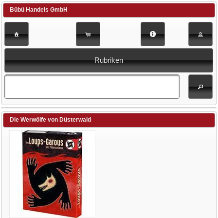
Bübü Handels GmbH
Rubriken
Die Werwölfe von Düsterwald