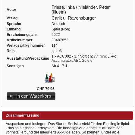
Friese, Inka / Nieländer, Peter
Autor
(Illustr.)
Carlit u. Ravensburger
Verlag
Sprache
Deutsch
Einband
Spiel (Non)
Erscheinungsjahr
2022
Artikelnummer
38487852
Verlagsartikelnummer
114
Reihe
tiptoi®
1 x ACC002 - 3,7 Volt; ; h: 7,4 mm; Li-Po;
Ausstattung/Verpackung
Accumulator; Ab 1 Spieler
Sonstiges
Ab 4 - 7 J.
CHF 79.95
In den Warenkorb
Zusammenfassung
Auspacken und loslegen! Das Starter-Set ist perfekt für den Einstieg in tiptoi
- das spielerische Lernsystem. Die benötigte Audiodatei ist auf dem Stift
vorinstalliert und der integrierte Akku geladen. So können Kinder ab 4