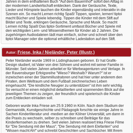
Jahren in dem enthaltenen Buch "Auf dem Bauernhof" sofort den Alltag in
der modernen Landwirtschaft entdecken. Dank der Geräusche, Texte,
Lieder und Hörspiele tauchen die Kinder eigenständig und interaktiv in die
Szenen ein. So macht Lernen richtig Spaß! Tippen, spielen, lernen! tiptoi
macht Bücher und Spiele lebendig. Tippen die Kinder mit dem Stift auf
Bilder und Texte, erklingen Geräusche, Sprache und Musik. So macht
Lernen richtig Spaß! Das tiptoi-Sortiment umfasst Bücher und Spiele mit
den wichtigsten Lern- und Wissensthemen für Kinder ab 2 Jahren. Die
zugehörigen Audiodateien lädt man einfach, sicher und schnell über den
tiptoi Manager oder die optional erhältliche Ladestation auf den Stift.
Friese, Inka / Nieländer, Peter (Illustr.)
Autor:
Peter Nieländer wurde 1969 in Lüdinghausen geboren. Er hat Grafik-
Design studiert, ist Vater von drei Söhnen und wohnt mit seiner Familie in
Münster. Seit vielen Jahren arbeitet er für Werbeagenturen und Verlage. In
der Ravensburger Erfolgsreihe "Wieso? Weshalb? Warum?" ist er
inzwischen einer der Stammillustratoren und hat hier unter anderem den
Piraten, dem Weltraum und dem Fußball zeichnerisches Leben
eingehaucht. "Die kindliche Neugier zu unterstützen" ist ihm sehr wichtig.
So versucht er einen möglichst detaillierten und spannenden Blick auf die
jeweiligen Themen zu zeigen, der freundlich und spielerisch die Kinder
zum Entdecken einladen soll.
Geboren wurde Inka Friese am 25.9.1960 in Köln. Nach dem Studium der
Germanistik, Kunstgeschichte und Pädagogik forschte sie einige Jahre in
Sachen Kinderliteratur und -medien an der Kölner Universität, um dann in
die Praxis zu wechseln, selber zu schreiben und Beiträge für das
Kinderfernsehen zu drehen. Seit vielen Jahren realisiert Inka Friese Filme
für "Die Sendung mit der Maus", "Die Sendung mit dem Elefanten" und
"Wissen macht Ah!" und schreibt Geschichten und Sachbücher. Mit Ihrem