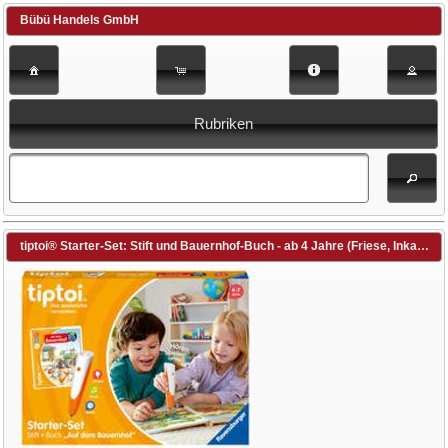
Bübü Handels GmbH
Rubriken
tiptoi® Starter-Set: Stift und Bauernhof-Buch - ab 4 Jahre (Friese, Inka / Nieländer, Peter (Illustr.))