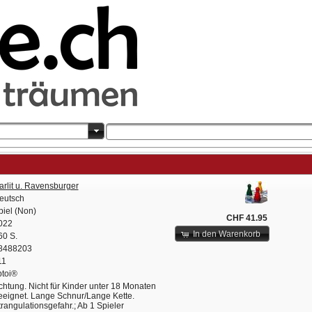
arlit u. Ravensburger
eutsch
piel (Non)
CHF 41.95
022
In den Warenkorb
60 S.
8488203
11
ptoi®
chtung. Nicht für Kinder unter 18 Monaten
eeignet. Lange Schnur/Lange Kette.
trangulationsgefahr.; Ab 1 Spieler