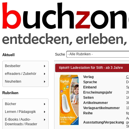
- Alle Rubriken -
Suche
Aktuell
Bestseller
tiptoi® Ladestation für Stift - ab 3 Jahre
eReaders / Zubehör
Verlag
C
Neuheiten
Sprache
D
Einband
S
Erscheinungsjahr
2
Rubriken
Seiten
1
Artikelnummer
3
Bücher
Verlagsartikelnummer
1
Lernen / Pädagogik
Reihe
ti
A
E-Books / Audio-
Ausstattung/Verpackung
g
Downloads / Reader
S