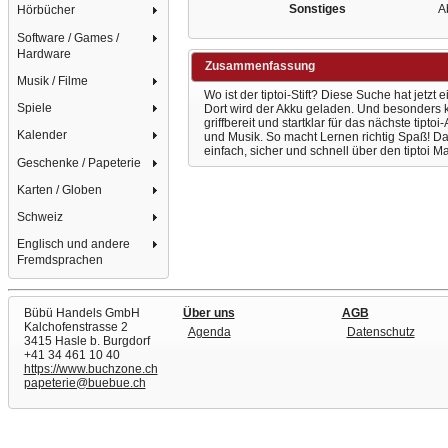
Sonstiges
Ab
Hörbücher
Software / Games /
Hardware
Zusammenfassung
Musik / Filme
Wo ist der tiptoi-Stift? Diese Suche hat jetz
Spiele
Dort wird der Akku geladen. Und besonders ko
griffbereit und startklar für das nächste tipt
Kalender
und Musik. So macht Lernen richtig Spaß! Da
einfach, sicher und schnell über den tiptoi Ma
Geschenke / Papeterie
Karten / Globen
Schweiz
Englisch und andere
Fremdsprachen
Bübü Handels GmbH
Über uns
AGB
Kalchofenstrasse 2
Agenda
Datenschutz
3415 Hasle b. Burgdorf
+41 34 461 10 40
https://www.buchzone.ch
papeterie@buebue.ch