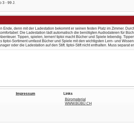
 3 - 99 J.
t ein Ende, denn mit der Ladestation bekommt er seinen festen Platz im Zimmer. Durch
mfortabel: Die Ladestation lädt automatisch die benötigten Audiodateien für Bücher
oi-Abenteuer. Tippen, spielen, lernen! tiptoi macht Bücher und Spiele lebendig. Tipp
s tiptoi-Sortiment umfasst Bücher und Spiele mit den wichtigsten Lern- und Wisse
nager oder die Ladestation auf den Stift. tiptoi-Stift nicht enthalten. Muss separat 
Impressum
Links
Büromaterial
WWW.BÜBÜ.CH