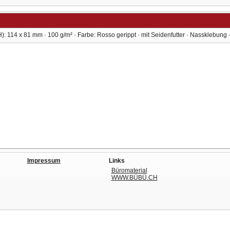
: 114 x 81 mm · 100 g/m² · Farbe: Rosso gerippt · mit Seidenfutter · Nassklebung · 
Impressum
Links
Büromaterial
WWW.BÜBÜ.CH