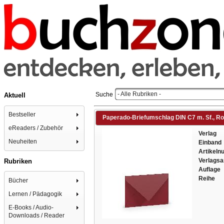
- Alle Rubriken -
Suche
Aktuell
Bestseller
Paperado-Briefumschlag DIN C7 m. Sf., R
eReaders / Zubehör
Verlag
Neuheiten
Einband
Artikel
Verlagsa
Rubriken
Auflage
Reihe
Bücher
Lernen / Pädagogik
E-Books / Audio-
Downloads / Reader