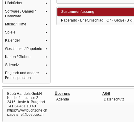
Hörbücher
Software / Games /
Zusammenfassung
Hardware
Paperado · Briefumschlag · C7 · Größe (B x H)
Musik / Filme
Spiele
Kalender
Geschenke / Papeterie
Karten / Globen
Schweiz
Englisch und andere
Fremdsprachen
Bübü Handels GmbH
Über uns
AGB
Kalchofenstrasse 2
Agenda
Datenschutz
3415 Hasle b. Burgdorf
+41 34 461 10 40
https://www.buchzone.ch
papeterie@buebue.ch