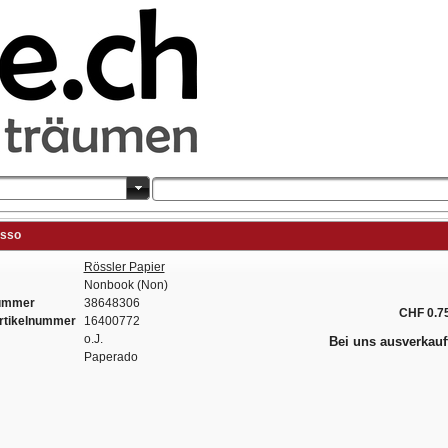
osso
Rössler Papier
Nonbook (Non)
nummer
38648306
CHF 0.7
rtikelnummer
16400772
o.J.
Bei uns ausverkauf
Paperado