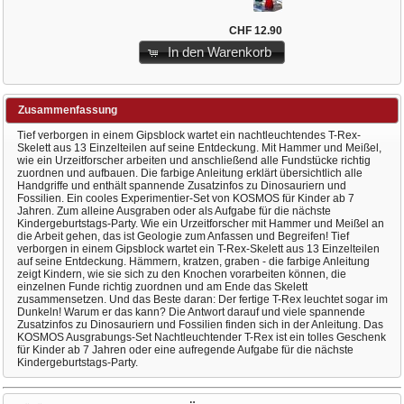
CHF 12.90
In den Warenkorb
Zusammenfassung
Tief verborgen in einem Gipsblock wartet ein nachtleuchtendes T-Rex-
Skelett aus 13 Einzelteilen auf seine Entdeckung. Mit Hammer und Meißel,
wie ein Urzeitforscher arbeiten und anschließend alle Fundstücke richtig
zuordnen und aufbauen. Die farbige Anleitung erklärt übersichtlich alle
Handgriffe und enthält spannende Zusatzinfos zu Dinosauriern und
Fossilien. Ein cooles Experimentier-Set von KOSMOS für Kinder ab 7
Jahren. Zum alleine Ausgraben oder als Aufgabe für die nächste
Kindergeburtstags-Party. Wie ein Urzeitforscher mit Hammer und Meißel an
die Arbeit gehen, das ist Geologie zum Anfassen und Begreifen! Tief
verborgen in einem Gipsblock wartet ein T-Rex-Skelett aus 13 Einzelteilen
auf seine Entdeckung. Hämmern, kratzen, graben - die farbige Anleitung
zeigt Kindern, wie sie sich zu den Knochen vorarbeiten können, die
einzelnen Funde richtig zuordnen und am Ende das Skelett
zusammensetzen. Und das Beste daran: Der fertige T-Rex leuchtet sogar im
Dunkeln! Warum er das kann? Die Antwort darauf und viele spannende
Zusatzinfos zu Dinosauriern und Fossilien finden sich in der Anleitung. Das
KOSMOS Ausgrabungs-Set Nachtleuchtender T-Rex ist ein tolles Geschenk
für Kinder ab 7 Jahren oder eine aufregende Aufgabe für die nächste
Kindergeburtstags-Party.