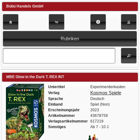
Bübü Handels GmbH
Rubriken
MBE Glow in the Dark T. REX INT
Untertitel
Experimentierkasten
Kosmos Spiele
Verlag
Sprache
Deutsch
Einband
Spiel (Non)
Erscheinungsjahr
2023
Artikelnummer
43678759
Verlagsartikelnummer
617219
Sonstiges
Ab 7 - 10 J.