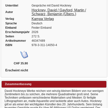
Untertitel
Gespräche mit David Hockney
Hockney, David / Gayford, Martin /
Autor
Schwarz, Benjamin (Übers.)
Kampa Verlag
Verlag
Sprache
Deutsch
Einband
Fester Einband
Erscheinungsjahr
2026
Seiten
272 S.
Artikelnummer
46347489
ISBN
978-3-311-14050-4
CHF 35.90
Erscheint nicht
Zusammenfassung
David Hockneys Werke reichen von winzig kleinen Bildern von nur wenigen
Zentimetern bis zu solchen, die mehrere Quadratmeter groß sind. Seine
Techniken umfassen verschiedene Materialien und Medien: Er fertigte
Lithographien an, malte Aquarelle und lackierte aber auch Autos. Hockney
gilt er als einer der wichtigsten Künstler des 20. Jahrhunderts. Sein bislang
teuerstes Gemälde wurde für über 90 Millionen US Dollar versteigert. Der