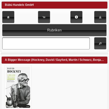
Bübü Handels GmbH
Rubriken
A Bigger Message (Hockney, David / Gayford, Martin / Schwarz, Benjamin (Übers.))