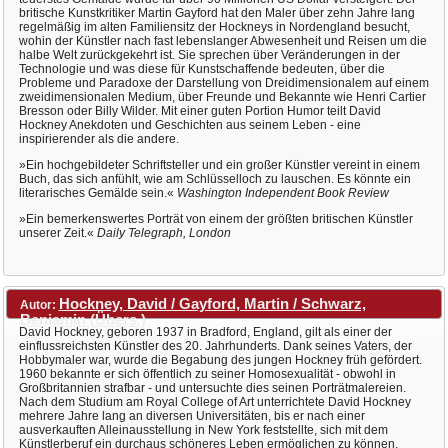
britische Kunstkritiker Martin Gayford hat den Maler über zehn Jahre lang
regelmäßig im alten Familiensitz der Hockneys in Nordengland besucht,
wohin der Künstler nach fast lebenslanger Abwesenheit und Reisen um die
halbe Welt zurückgekehrt ist. Sie sprechen über Veränderungen in der
Technologie und was diese für Kunstschaffende bedeuten, über die
Probleme und Paradoxe der Darstellung von Dreidimensionalem auf einem
zweidimensionalen Medium, über Freunde und Bekannte wie Henri Cartier
Bresson oder Billy Wilder. Mit einer guten Portion Humor teilt David
Hockney Anekdoten und Geschichten aus seinem Leben - eine
inspirierender als die andere.
»Ein hochgebildeter Schriftsteller und ein großer Künstler vereint in einem
Buch, das sich anfühlt, wie am Schlüsselloch zu lauschen. Es könnte ein
literarisches Gemälde sein.«
Washington Independent Book Review
»Ein bemerkenswertes Porträt von einem der größten britischen Künstler
unserer Zeit.«
Daily Telegraph, London
Hockney, David / Gayford, Martin / Schwarz,
Autor:
Benjamin (Übers.)
David Hockney, geboren 1937 in Bradford, England, gilt als einer der
einflussreichsten Künstler des 20. Jahrhunderts. Dank seines Vaters, der
Hobbymaler war, wurde die Begabung des jungen Hockney früh gefördert.
1960 bekannte er sich öffentlich zu seiner Homosexualität - obwohl in
Großbritannien strafbar - und untersuchte dies seinen Porträtmalereien.
Nach dem Studium am Royal College of Art unterrichtete David Hockney
mehrere Jahre lang an diversen Universitäten, bis er nach einer
ausverkauften Alleinausstellung in New York feststellte, sich mit dem
Künstlerberuf ein durchaus schöneres Leben ermöglichen zu können.