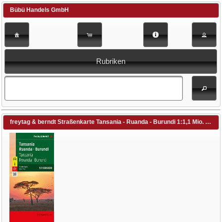
Bübü Handels GmbH
Rubriken
freytag & berndt Straßenkarte Tansania - Ruanda - Burundi 1:1,1 Mio. 1:1'100'000