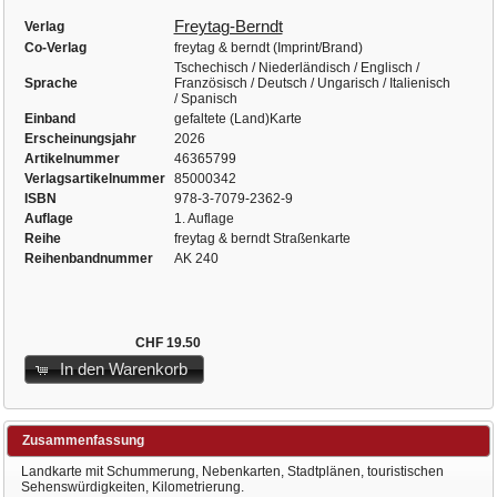
Freytag-Berndt
Verlag
Co-Verlag
freytag & berndt (Imprint/Brand)
Tschechisch / Niederländisch / Englisch /
Sprache
Französisch / Deutsch / Ungarisch / Italienisch
/ Spanisch
Einband
gefaltete (Land)Karte
Erscheinungsjahr
2026
Artikelnummer
46365799
Verlagsartikelnummer
85000342
ISBN
978-3-7079-2362-9
Auflage
1. Auflage
Reihe
freytag & berndt Straßenkarte
Reihenbandnummer
AK 240
CHF 19.50
In den Warenkorb
Zusammenfassung
Landkarte mit Schummerung, Nebenkarten, Stadtplänen, touristischen
Sehenswürdigkeiten, Kilometrierung.