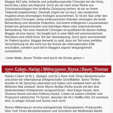
Maggie McCabe, brillante und aufopferungsvolle Chirurgin bei der Army,
kennt das Leben am Abgrund. Doch als sie nach einer Reihe von
Schicksalsschlägen ihre ärztliche Zulassung verliert, ist sie an ihrem
Tiefpunkt angekommen. Deshalb zögert sie nur kurz, das mysteriöse
Angebot eines ehemaligen Kollegen anzunehmen. Er ist ein Star unter den
plastischen Chirurgen; seine einflussreichen Klienten verlangen die beste
Behandlung und absolute Diskretion. Auf einem entlegenen Luxusanwesen
fordert ein geheimnisvoller und mächtiger Mann eine unkonventionelle
Behandlung. Nur eine Handvoll Chirurgen ist qualifiziert für diesen Auftrag -
Maggie ist eine davon. Sie begibt sich in eine Welt voll unermesslichem
Reichtum und erfüllt ihren Teil der Vereinbarung. Doch dann verschwindet
ihr Patient spurlos. Maggie bemerkt zu spät, dass sie Teil einer perfiden
Verschwörung ist, die nicht nur die Kreise der internationalen Elite
erschüttert, sondern auch tief in Maggies eigene Vergangenheit
zurückreicht.
»Jede Wette, dieser Thriller wird durch die Decke gehen.«
Coben, Harlan / Witherspoon, Reese / Bauer, Thomas
Autor:
(Übers.) / Breuer, Charlotte (Übers.) / Kwisinski, Gunnar
Harlan Coben ist Nr.1- Spiegel- und Nr.1-New-York-Times-Bestsellerautor
(Übers.) / Leschke, Friedo (Übers.) / Lutze, Kristian
und einer der international erfolgreichsten Schriftsteller. Seine Thriller
(Übers.)
wurden in 46 Sprachen übersetzt und haben sich weltweit mehr als 90
Millionen Mal verkauft. Seine Myron-Bolitar-Reihe wurde mit den drei
bedeutendsten Krimipreisen ausgezeichnet - dem Edgar Award, dem
Shamus Award und dem Anthony Award. Coben ist zudem Urheber und
Produzent zahlreicher TV-Serien, darunter die Nr.1-Netflix-Hits: Ich vermisse
dich, In ewiger Schuld und Suche mich nicht.
Reese Witherspoon ist eine preisgekrönte Schauspielerin, Produzentin,
New York Times-Bestsellerautorin und Gründerin der Multimedia Marke