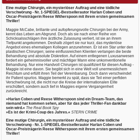
Eine mutige Chirurgin, ein mysteriöser Auftrag und eine tödliche
Verschwörung - Nr. 1-SPIEGEL-Bestsellerautor Harlan Coben und
Oscar-Preisträgerin Reese Witherspoon mit ihrem ersten gemeinsamen
Thriller!
Maggie McCabe, brillante und aufopferungsvolle Chirurgin bei der Army,
kennt das Leben am Abgrund. Doch als sie nach einer Reihe von
Schicksalsschlägen ihre ärztliche Zulassung verliert, ist sie an ihrem
Tiefpunkt angekommen. Deshalb zögert sie nur kurz, das mysteriöse
Angebot eines ehemaligen Kollegen anzunehmen. Er ist ein Star unter den
plastischen Chirurgen; seine einflussreichen Klienten verlangen die beste
Behandlung und absolute Diskretion. Auf einem entlegenen Luxusanwesen
fordert ein geheimnisvoller und mächtiger Mann eine unkonventionelle
Behandlung. Nur eine Handvoll Chirurgen ist qualifiziert für diesen Auftrag -
Maggie ist eine davon. Sie begibt sich in eine Welt voll unermesslichem
Reichtum und erfüllt ihren Teil der Vereinbarung. Doch dann verschwindet
ihr Patient spurlos. Maggie bemerkt zu spät, dass sie Teil einer perfiden
Verschwörung ist, die nicht nur die Kreise der internationalen Elite
erschüttert, sondern auch tief in Maggies eigene Vergangenheit
zurückreicht.
»Harlan Coben und Reese Witherspoon sind ein Dream-Team, das
niemand hat kommen sehen, aber für das jeder Thriller-Fan dankbar
sein wird.«
The Real Book Spy
»Es ist der Krimi-Coup des Jahres.«
STERN CRIME
Eine mutige Chirurgin, ein mysteriöser Auftrag und eine tödliche
Verschwörung - Nr. 1-SPIEGEL-Bestsellerautor Harlan Coben und
Oscar-Preisträgerin Reese Witherspoon mit ihrem ersten gemeinsamen
Thriller!