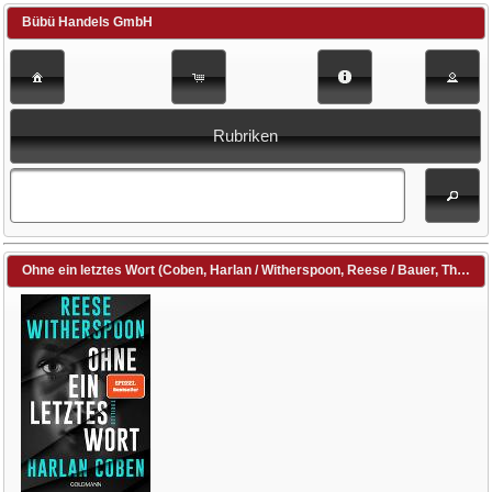
Bübü Handels GmbH
Rubriken
Ohne ein letztes Wort (Coben, Harlan / Witherspoon, Reese / Bauer, Thomas (Übers.) / Breuer, Charlotte (Übers.) / Kwisinski, Gunnar (Übers.) / Leschke, Friedo (Übers.) / Lutze, Kristian (Übers.))