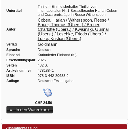
Thriller - Ein meisterhafter Thriller vom
Untertitel
internationalen Nr. 1-Bestsellerautor Harlan Coben
und Oscarpreisträgerin Reese Witherspoon
Coben, Harlan / Witherspoon, Reese /
Bauer, Thomas (Übers.) / Breuer,
Charlotte (Übers.) / Kwisinski, Gunnar
Autor
(Übers.) / Leschke, Friedo (Übers.) /
Lutze, Kristian (Übers.)
Goldmann
Verlag
Sprache
Deutsch
Einband
Kartonierter Einband (Kt)
Erscheinungsjahr
2025
Seiten
432 S.
Artikelnummer
47818841
ISBN
978-3-442-20688-9
Auflage
Deutsche Erstausgabe
CHF 24.50
In den Warenkorb
Zusammenfassung