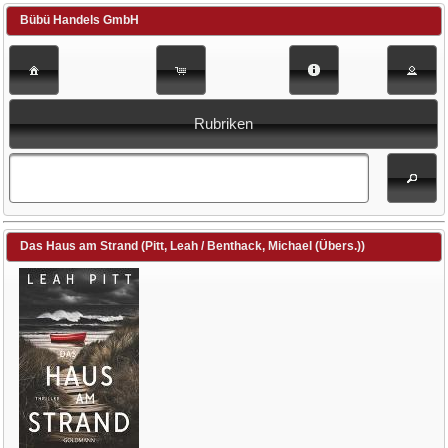
Bübü Handels GmbH
Rubriken
Das Haus am Strand (Pitt, Leah / Benthack, Michael (Übers.))