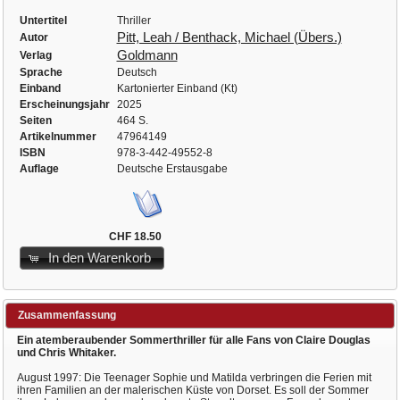
Untertitel
Thriller
Pitt, Leah / Benthack, Michael (Übers.)
Autor
Goldmann
Verlag
Sprache
Deutsch
Einband
Kartonierter Einband (Kt)
Erscheinungsjahr
2025
Seiten
464 S.
Artikelnummer
47964149
ISBN
978-3-442-49552-8
Auflage
Deutsche Erstausgabe
CHF 18.50
In den Warenkorb
Zusammenfassung
Ein atemberaubender Sommerthriller für alle Fans von Claire Douglas
und Chris Whitaker.
August 1997: Die Teenager Sophie und Matilda verbringen die Ferien mit
ihren Familien an der malerischen Küste von Dorset. Es soll der Sommer