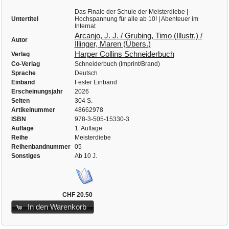
Das Finale der Schule der Meisterdiebe |
Untertitel
Hochspannung für alle ab 10! | Abenteuer im
Internat
Arcanjo, J. J. / Grubing, Timo (Illustr.) /
Autor
Illinger, Maren (Übers.)
Harper Collins Schneiderbuch
Verlag
Co-Verlag
Schneiderbuch (Imprint/Brand)
Sprache
Deutsch
Einband
Fester Einband
Erscheinungsjahr
2026
Seiten
304 S.
Artikelnummer
48662978
ISBN
978-3-505-15330-3
Auflage
1. Auflage
Reihe
Meisterdiebe
Reihenbandnummer
05
Sonstiges
Ab 10 J.
CHF 20.50
In den Warenkorb