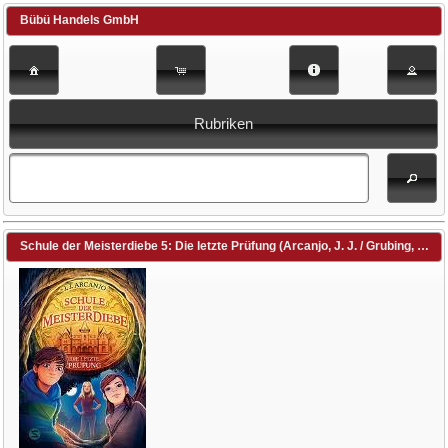
Bübü Handels GmbH
Rubriken
Schule der Meisterdiebe 5: Die letzte Prüfung (Arcanjo, J. J. / Grubing, Timo (Illustr.) / Illinger, Maren (Übers.))