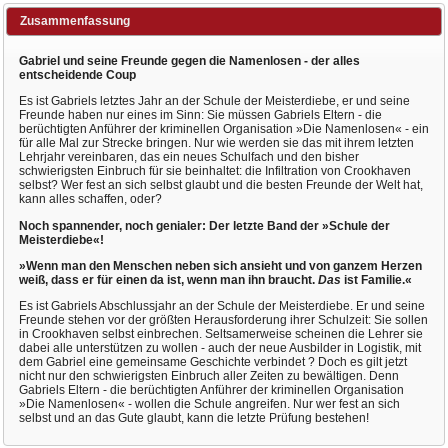
Zusammenfassung
Gabriel und seine Freunde gegen die Namenlosen - der alles
entscheidende Coup
Es ist Gabriels letztes Jahr an der Schule der Meisterdiebe, er und seine
Freunde haben nur eines im Sinn: Sie müssen Gabriels Eltern - die
berüchtigten Anführer der kriminellen Organisation »Die Namenlosen« - ein
für alle Mal zur Strecke bringen. Nur wie werden sie das mit ihrem letzten
Lehrjahr vereinbaren, das ein neues Schulfach und den bisher
schwierigsten Einbruch für sie beinhaltet: die Infiltration von Crookhaven
selbst? Wer fest an sich selbst glaubt und die besten Freunde der Welt hat,
kann alles schaffen, oder?
Noch spannender, noch genialer: Der letzte Band der »Schule der
Meisterdiebe«!
»Wenn man den Menschen neben sich ansieht und von ganzem Herzen
weiß, dass er für einen da ist, wenn man ihn braucht.
Das
ist Familie.«
Es ist Gabriels Abschlussjahr an der Schule der Meisterdiebe. Er und seine
Freunde stehen vor der größten Herausforderung ihrer Schulzeit: Sie sollen
in Crookhaven selbst einbrechen. Seltsamerweise scheinen die Lehrer sie
dabei alle unterstützen zu wollen - auch der neue Ausbilder in Logistik, mit
dem Gabriel eine gemeinsame Geschichte verbindet ? Doch es gilt jetzt
nicht nur den schwierigsten Einbruch aller Zeiten zu bewältigen. Denn
Gabriels Eltern - die berüchtigten Anführer der kriminellen Organisation
»Die Namenlosen« - wollen die Schule angreifen. Nur wer fest an sich
selbst und an das Gute glaubt, kann die letzte Prüfung bestehen!