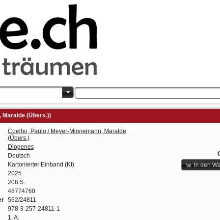
 Maralde (Übers.))
Coelho, Paulo / Meyer-Minnemann, Maralde
(Übers.)
Diogenes
Deutsch
Kartonierter Einband (Kt)
In den W
2025
208 S.
48774760
er
562/24811
978-3-257-24811-1
1. A.