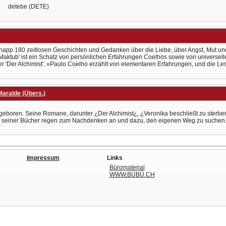
detebe (DETE)
knapp 180 zeitlosen Geschichten und Gedanken über die Liebe, über Angst, Mut un
n. 'Maktub' ist ein Schatz von persönlichen Erfahrungen Coelhos sowie von universe
er 'Der Alchimist'. »Paulo Coelho erzählt von elementaren Erfahrungen, und die L
aralde (Übers.)
eboren. Seine Romane, darunter ¿Der Alchimist¿, ¿Veronika beschließt zu sterben
 seiner Bücher regen zum Nachdenken an und dazu, den eigenen Weg zu suchen. Er l
Impressum
Links
Büromaterial
WWW.BÜBÜ.CH