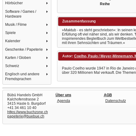
Hörbücher
Reihe
Software / Games /
Hardware
Zusammenfassung
Musik / Filme
»Maktub - es steht geschrieben«: In seinen 
Spiele
Erfüllung oft viel näher sind, als wir denke
inspirierendes Begleitbuch zum Weltbestsell
Kalender
mit ihren Sehnsüchten und Träumen.«
Geschenke / Papeterie
Autor:
Coelho, Paulo / Meyer-Minnemann, M
Karten / Globen
Schweiz
Paulo Coelho wurde 1947 in Rio de Janeiro g
über 320 Millionen Mal verkauft. Die Themen
Englisch und andere
Fremdsprachen
Bübü Handels GmbH
Über uns
AGB
Kalchofenstrasse 2
Agenda
Datenschutz
3415 Hasle b. Burgdorf
+41 34 461 10 40
https://www.buchzone.ch
papeterie@buebue.ch