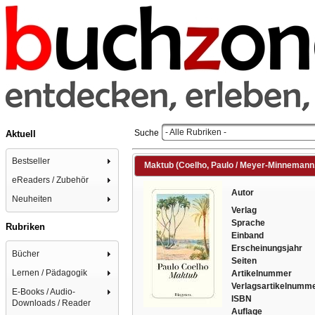
- Alle Rubriken -
Suche
Aktuell
Bestseller
Maktub (Coelho, Paulo / Meyer-Minnemann,
eReaders / Zubehör
Autor
Neuheiten
Verlag
Sprache
Rubriken
Einband
Erscheinungsjahr
Bücher
Seiten
Lernen / Pädagogik
Artikelnummer
Verlagsartikelnumm
E-Books / Audio-
ISBN
Downloads / Reader
Auflage