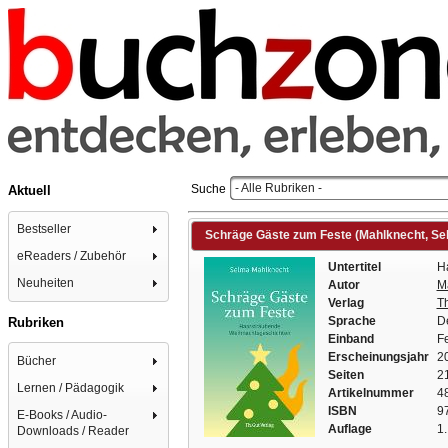
- Alle Rubriken -
Suche
Aktuell
Bestseller
Schräge Gäste zum Feste (Mahlknecht, Se
eReaders / Zubehör
Untertitel
H
Neuheiten
Autor
M
Verlag
T
Sprache
D
Rubriken
Einband
F
Erscheinungsjahr
2
Bücher
Seiten
2
Lernen / Pädagogik
Artikelnummer
4
ISBN
9
E-Books / Audio-
Auflage
1.
Downloads / Reader