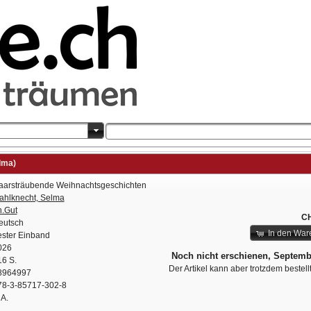
lma)
aarsträubende Weihnachtsgeschichten
ahlknecht, Selma
h.Gut
CH
eutsch
In den War
ester Einband
026
Noch nicht erschienen, Septemb
16 S.
Der Artikel kann aber trotzdem bestel
8964997
78-3-85717-302-8
 A.