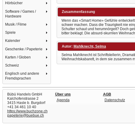
Hörbücher
Software / Games /
Zusammenfassung
Hardware
Wenn das «Smart Home» Gefühle entwickelt,
Musik / Filme
schwer machen. Dass die Traurigkeit nie ein
Schulter schaut und herumnörgelt? Doch gete
Spiele
bitter beklagt. Die absurd-skurrilen Weihna
Kalender
Autor:
Mahlknecht, Selma
Geschenke / Papeterie
Selma Mahlknecht ist Schriftstellerin, Drama
Karten / Globen
Weihnachtskabarett, in dem sie zusammen mit i
Schweiz
Englisch und andere
Fremdsprachen
Bübü Handels GmbH
Über uns
AGB
Kalchofenstrasse 2
Agenda
Datenschutz
3415 Hasle b. Burgdorf
+41 34 461 10 40
https://www.buchzone.ch
papeterie@buebue.ch