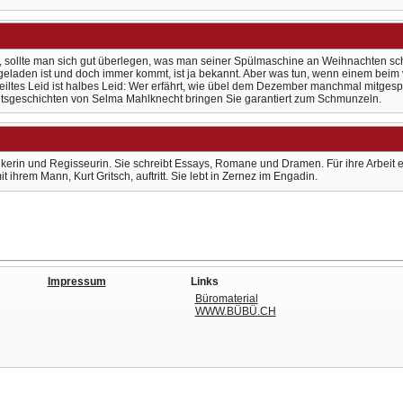
 sollte man sich gut überlegen, was man seiner Spülmaschine an Weihnachten s
geladen ist und doch immer kommt, ist ja bekannt. Aber was tun, wenn einem beim
iltes Leid ist halbes Leid: Wer erfährt, wie übel dem Dezember manchmal mitgespie
chtsgeschichten von Selma Mahlknecht bringen Sie garantiert zum Schmunzeln.
tikerin und Regisseurin. Sie schreibt Essays, Romane und Dramen. Für ihre Arbeit er
hrem Mann, Kurt Gritsch, auftritt. Sie lebt in Zernez im Engadin.
Impressum
Links
Büromaterial
WWW.BÜBÜ.CH