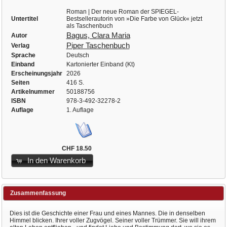
Roman | Der neue Roman der SPIEGEL-
Untertitel
Bestsellerautorin von »Die Farbe von Glück« jetzt
als Taschenbuch
Bagus, Clara Maria
Autor
Piper Taschenbuch
Verlag
Sprache
Deutsch
Einband
Kartonierter Einband (Kt)
Erscheinungsjahr
2026
Seiten
416 S.
Artikelnummer
50188756
ISBN
978-3-492-32278-2
Auflage
1. Auflage
CHF 18.50
In den Warenkorb
Zusammenfassung
Dies ist die Geschichte einer Frau und eines Mannes. Die in denselben
Himmel blicken. Ihrer voller Zugvögel. Seiner voller Trümmer. Sie will ihrem