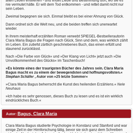
alten Leben entfliehen - und findet Liebe und Bestimmung dort, wo sie es
nie vermutet hätte. Er will dem Tod entkommen - und rettet damit nicht nur
sein Leben.
Zweimal begegnen sie sich. Einmal bleibt es bei einer Ahnung von Glück.
Dann ordnet sich die Welt neu, und die beiden treffen sich unerwartet
wieder.
In ihrem meisterhaft erzählten Roman verwebt SPIEGEL-Bestsellerautorin
Clara Maria Bagus die Fragen nach Glück, Sinn und dem, was wirklich zählt
im Leben. Ein zutiefst zärtlich geschriebenes Buch, das einen erfüllt und
staunend zurücklässt.
Nach »Die Farbe von Glück« und »Der Klang von Licht« jetzt auch »Die
Unvollkommenheit des Glücks« im Taschenbuch!
»Es könnte eines der traurigsten Bücher des Jahres sein. Clara Maria
Bagus macht es zu einem der bewegendsten und hoffnungsvollsten.«
Stephan Schäfer
, Autor von
»25 letzte Sommer«
»Clara Maria Bagus beherrscht die Kunst des heilenden Erzählens.«
Nele
Neuhaus
»Ich habe es sehr genossen, dieses Buch zu lesen und es ist ein wirklich
eindrückliches Buch.«
Bagus, Clara Maria
Autor:
Clara Maria Bagus studierte Psychologie in Konstanz und Stanford und war
einige Zeit in der Hirnforschung tätig, bevor sie sich ganz dem Schreiben