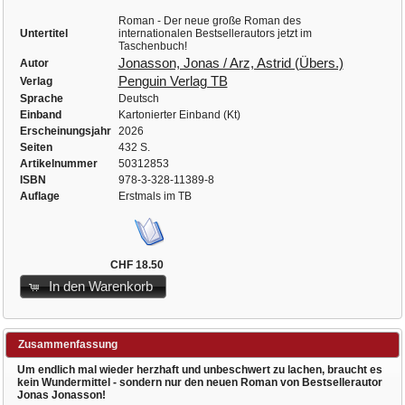
Roman - Der neue große Roman des
Untertitel
internationalen Bestsellerautors jetzt im
Taschenbuch!
Jonasson, Jonas / Arz, Astrid (Übers.)
Autor
Penguin Verlag TB
Verlag
Sprache
Deutsch
Einband
Kartonierter Einband (Kt)
Erscheinungsjahr
2026
Seiten
432 S.
Artikelnummer
50312853
ISBN
978-3-328-11389-8
Auflage
Erstmals im TB
CHF 18.50
In den Warenkorb
Zusammenfassung
Um endlich mal wieder herzhaft und unbeschwert zu lachen, braucht es
kein Wundermittel - sondern nur den neuen Roman von Bestsellerautor
Jonas Jonasson!