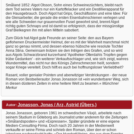
Småland 1852: Algot Olsson, Sohn eines Schweinezüchters, bleibt nach
dem Tod seines Vaters nur ein Kartoffelacker und ein Destillierapparat für
den Hausgebrauch. Doch Algot hat Grips, Geschäftssinn und eine Idee: Für
die Gleisarbeiter, die gerade die ersten Eisenbahnschienen verlegen und
wie alle Schweden nur grauenvollen Fusel gewohnt sind, brennt Algot
richtig guten Schnaps und ist damit so erfolgreich, dass der missgünstige
Graf Bielkegren ihn mit allen Mitteln sabotiert.
Zum Glück hat Algot gute Freunde an seiner Seite: den aus Bayern
geflohenen Druckermeister Helmut, der es mit der Wahrheit manchmal nicht
ganz so genau nimmt, und dessen ebenso hübsche wie resolute Tochter
Anna Stina. Gemeinsam trotzen sie den Intrigen des Grafen, und so wird
aus Algots Schwarzbrand kurzerhand 'Apotheker Otterdahls Tropfen gegen
trübe Gedanken' - ein weiterer Verkaufsschlager und, wie sich zeigt, wahres
Wundermittel, das nicht nur des Königs Zahnschmerzen heilt, sondern
sogar Kriege vereitelt. Doch hilft es auch bei hoffnungsloser Verliebtheit?
Rasant, voller genialer Pointen und aberwitziger Verstrickungen - der neue
Roman von Bestsellerautor Jonas Jonasson ist »ein wunderbarer Weg, sich
in diesen düsteren Zeiten in eine heitere Welt zu beamen.«
Münchner
Merkur
Jonasson, Jonas / Arz, Astrid (Übers.)
Autor:
Jonas Jonasson, geboren 1961 im schwedischen Växjö, arbeitete nach
seinem Studium in Göteborg als Journalist unter anderem für die Zeitungen
»Smålandsposten« und »Expressen«. Später gründete er eine eigene
Medien-Consulting-Firma. Doch nach 20 Jahren in der Medienwelt
verkaufte er seine Firma und schrieb den Roman, über den er schon