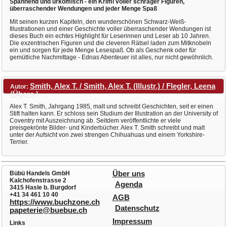
Spannend und urkomisch - ein Krimi voller schräger Figuren,
überraschender Wendungen und jeder Menge Spaß
Mit seinen kurzen Kapiteln, den wunderschönen Schwarz-Weiß-
Illustrationen und einer Geschichte voller überraschender Wendungen ist
dieses Buch ein echtes Highlight für Leserinnen und Leser ab 10 Jahren.
Die exzentrischen Figuren und die cleveren Rätsel laden zum Mitknobeln
ein und sorgen für jede Menge Lesespaß. Ob als Geschenk oder für
gemütliche Nachmittage - Ednas Abenteuer ist alles, nur nicht gewöhnlich.
Smith, Alex T. / Smith, Alex T. (Illustr.) / Flegler, Leena
Autor:
(Übers.)
Alex T. Smith, Jahrgang 1985, malt und schreibt Geschichten, seit er einen
Stift halten kann. Er schloss sein Studium der Illustration an der University of
Coventry mit Auszeichnung ab. Seitdem veröffentlichte er viele
preisgekrönte Bilder- und Kinderbücher. Alex T. Smith schreibt und malt
unter der Aufsicht von zwei strengen Chihuahuas und einem Yorkshire-
Terrier.
Bübü Handels GmbH
Über uns
Kalchofenstrasse 2
Agenda
3415 Hasle b. Burgdorf
+41 34 461 10 40
AGB
https://www.buchzone.ch
Datenschutz
papeterie@buebue.ch
Impressum
Links