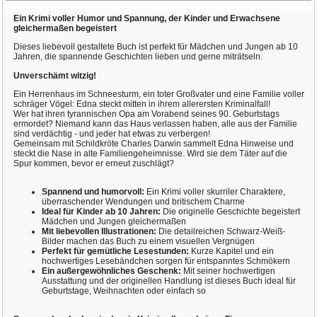
Ein Krimi voller Humor und Spannung, der Kinder und Erwachsene
gleichermaßen begeistert
Dieses liebevoll gestaltete Buch ist perfekt für Mädchen und Jungen ab 10
Jahren, die spannende Geschichten lieben und gerne miträtseln.
Unverschämt witzig!
Ein Herrenhaus im Schneesturm, ein toter Großvater und eine Familie voller
schräger Vögel: Edna steckt mitten in ihrem allerersten Kriminalfall!
Wer hat ihren tyrannischen Opa am Vorabend seines 90. Geburtstags
ermordet? Niemand kann das Haus verlassen haben, alle aus der Familie
sind verdächtig - und jeder hat etwas zu verbergen!
Gemeinsam mit Schildkröte Charles Darwin sammelt Edna Hinweise und
steckt die Nase in alte Familiengeheimnisse. Wird sie dem Täter auf die
Spur kommen, bevor er erneut zuschlägt?
Spannend und humorvoll:
Ein Krimi voller skurriler Charaktere,
überraschender Wendungen und britischem Charme
Ideal für Kinder ab 10 Jahren:
Die originelle Geschichte begeistert
Mädchen und Jungen gleichermaßen
Mit liebevollen Illustrationen:
Die detailreichen Schwarz-Weiß-
Bilder machen das Buch zu einem visuellen Vergnügen
Perfekt für gemütliche Lesestunden:
Kurze Kapitel und ein
hochwertiges Lesebändchen sorgen für entspanntes Schmökern
Ein außergewöhnliches Geschenk:
Mit seiner hochwertigen
Ausstattung und der originellen Handlung ist dieses Buch ideal für
Geburtstage, Weihnachten oder einfach so