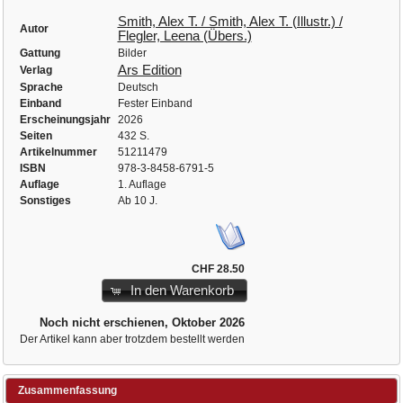
Smith, Alex T. / Smith, Alex T. (Illustr.) /
Autor
Flegler, Leena (Übers.)
Gattung
Bilder
Ars Edition
Verlag
Sprache
Deutsch
Einband
Fester Einband
Erscheinungsjahr
2026
Seiten
432 S.
Artikelnummer
51211479
ISBN
978-3-8458-6791-5
Auflage
1. Auflage
Sonstiges
Ab 10 J.
CHF 28.50
In den Warenkorb
Noch nicht erschienen, Oktober 2026
Der Artikel kann aber trotzdem bestellt werden
Zusammenfassung