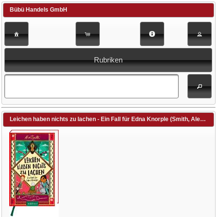
Bübü Handels GmbH
Rubriken
Leichen haben nichts zu lachen - Ein Fall für Edna Knorple (Smith, Alex T. / Smith, Alex T. (Illustr.) / Flegler, Leena (Übers.))