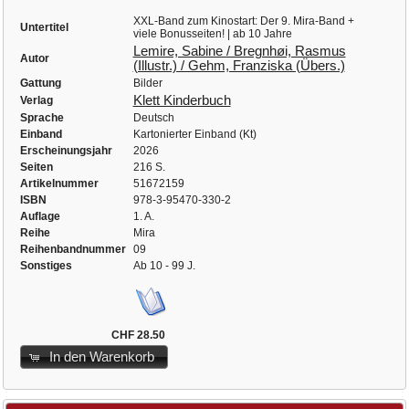
XXL-Band zum Kinostart: Der 9. Mira-Band +
Untertitel
viele Bonusseiten! | ab 10 Jahre
Lemire, Sabine / Bregnhøi, Rasmus
Autor
(Illustr.) / Gehm, Franziska (Übers.)
Gattung
Bilder
Klett Kinderbuch
Verlag
Sprache
Deutsch
Einband
Kartonierter Einband (Kt)
Erscheinungsjahr
2026
Seiten
216 S.
Artikelnummer
51672159
ISBN
978-3-95470-330-2
Auflage
1. A.
Reihe
Mira
Reihenbandnummer
09
Sonstiges
Ab 10 - 99 J.
CHF 28.50
In den Warenkorb