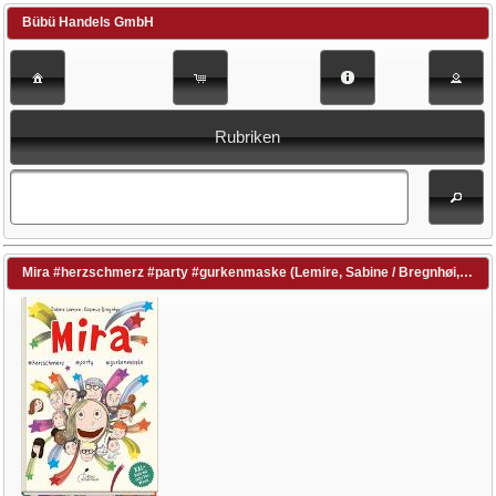
Bübü Handels GmbH
Rubriken
Mira #herzschmerz #party #gurkenmaske (Lemire, Sabine / Bregnhøi, Rasmus (Illustr.) / Gehm, Franziska (Übers.))