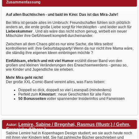
Zusammenfassung
Auf allen Buchtischen - und bald im Kino: Das ist das Mira-Jahr!
Bei Mira ist gerade alles im Umbruch: Freundschaften fühlen sich plötzlich
anders an, die erste große Liebe sorgt für Herzklopfen - und leider auch für
Liebeskummer
. Und als wäre das nicht schon genug, wirbelt ein neuer
Mitschüler ihre Gefühlswelt komplett durcheinander.
Zwischen all dem Chaos gibt es nur eine Sache, die Mira selbst
kontrollieren will: ihre Geburtstagsparty! Wenn da nur nicht ihre Mama wäre,
die ständig ihre eigenen Ideen einbringen möchte ?
Einfühlsam, ehrlich und mit viel Humor
erzählt dieser Band von den
großen und kleinen Veränderungen des Erwachsenwerdens - genau so,
wie Kinder und Jugendliche sie erleben.
Mehr Mira geht nicht!
Der große XXL-Comic-Band vereint alles, was Fans lieben:
Doppelt so dick, doppelt so viel Lesespaß (mindestens)
Perfekt zum
Kinostart
: neue Geschichten für alle Fans
50 Bonusseiten
voller spannender Insiderinfos und Fanwissen
Lemire, Sabine / Bregnhøi, Rasmus (Illustr.) / Gehm,
Autor:
Franziska (Übers.)
Sabine Lemire hat in Kopenhagen Design studiert, wo sie auch heute noch
mit ihren vier Kindern lebt. Sie hat zahlreiche Bücher geschrieben und